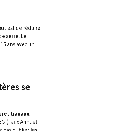
ut est de réduire
de serre. Le
 15 ans avec un
tères se
pret travaux
AEG (Taux Annuel
z pas oublier les