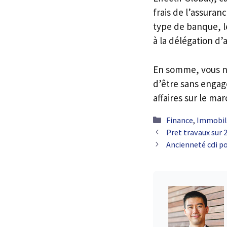
frais de l’assura
type de banque, l
à la délégation d’
En somme, vous ne
d’être sans engag
affaires sur le mar
Catégories
Finance
,
Immobil
Pret travaux sur 
Ancienneté cdi po