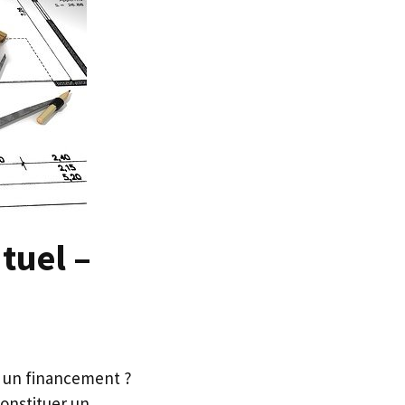
tuel –
r un financement ?
onstituer un