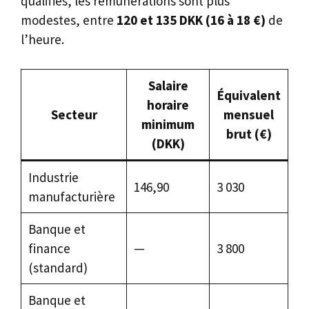
qualifiés, les rémunérations sont plus
modestes, entre
120 et 135 DKK (16 à 18 €)
de
l’heure.
Salaire
Équivalent
horaire
Secteur
mensuel
minimum
brut (€)
(DKK)
Industrie
146,90
3 030
manufacturière
Banque et
finance
—
3 800
(standard)
Banque et