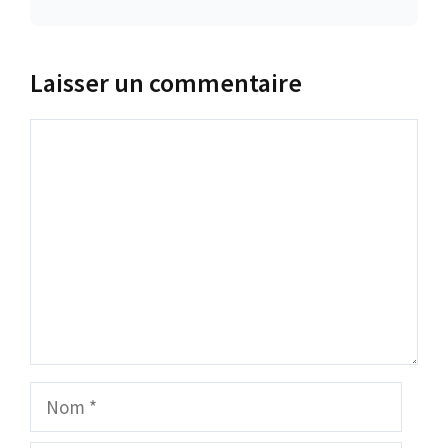
Laisser un commentaire
Commentaire
Nom