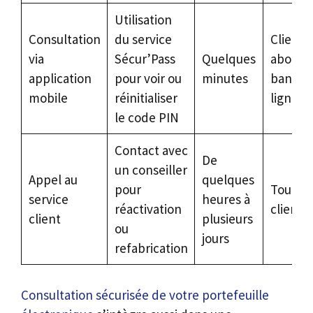
Utilisation
Consultation
du service
Clients
via
Sécur’Pass
Quelques
abonnés
application
pour voir ou
minutes
banque
mobile
réinitialiser
ligne
le code PIN
Contact avec
De
un conseiller
Appel au
quelques
pour
Toutes 
service
heures à
réactivation
clientè
client
plusieurs
ou
jours
refabrication
Consultation sécurisée de votre portefeuille