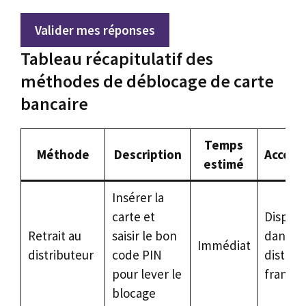
Valider mes réponses
Tableau récapitulatif des
méthodes de déblocage de carte
bancaire
Temps
Méthode
Description
Accessi
estimé
Insérer la
carte et
Disponi
Retrait au
saisir le bon
dans to
Immédiat
distributeur
code PIN
distrib
pour lever le
françai
blocage