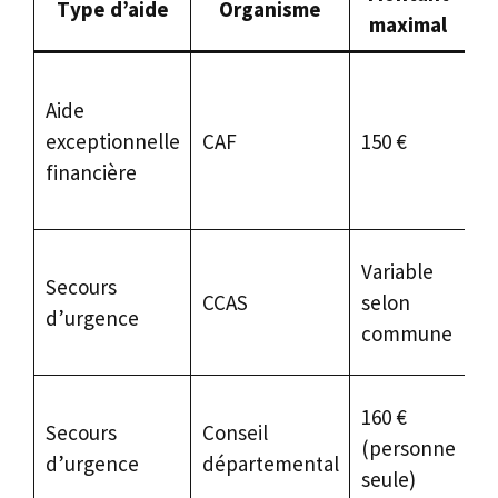
Type d’aide
Organisme
maximal
p
Al
Aide
av
exceptionnelle
CAF
150 €
en
financière
si
pr
Si
Variable
Secours
pr
CCAS
selon
d’urgence
év
commune
so
R
160 €
Secours
Conseil
li
(personne
d’urgence
départemental
ma
seule)
le