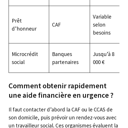
Al
Variable
Prêt
fa
CAF
selon
d’honneur
si
besoins
di
P
Microcrédit
Banques
Jusqu’à 8
à 
social
partenaires
000 €
r
Comment obtenir rapidement
une aide financière en urgence ?
Il faut contacter d’abord la CAF ou le CCAS de
son domicile, puis prévoir un rendez-vous avec
un travailleur social. Ces organismes évaluent la