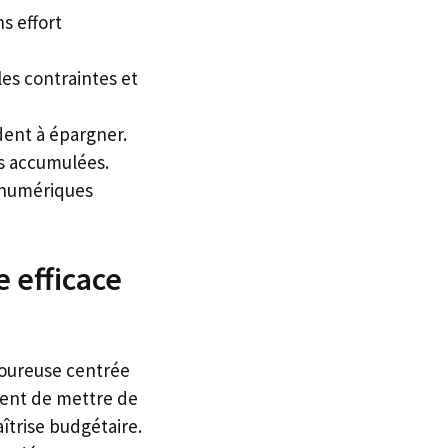
s effort
es contraintes et
dent à épargner.
es accumulées.
s numériques
 efficace
goureuse centrée
ement de mettre de
îtrise budgétaire.