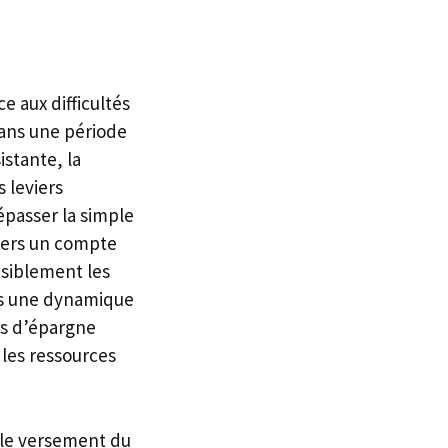
 aux difficultés
ans une période
stante, la
 leviers
épasser la simple
vers un compte
ensiblement les
ns une dynamique
es d’épargne
 les ressources
le versement du