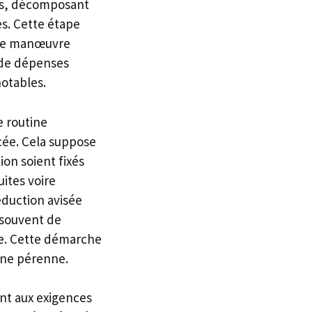
les, décomposant
es. Cette étape
 de manœuvre
s de dépenses
notables.
e routine
cée. Cela suppose
on soient fixés
ites voire
éduction avisée
 souvent de
ie. Cette démarche
rgne pérenne.
nt aux exigences