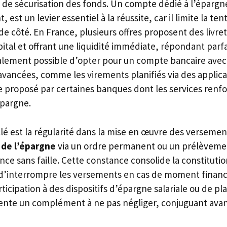
et de sécurisation des fonds. Un compte dédié à l’épargn
est un levier essentiel à la réussite, car il limite la ten
de côté. En France, plusieurs offres proposent des livr
pital et offrant une liquidité immédiate, répondant parf
galement possible d’opter pour un compte bancaire avec 
avancées, comme les virements planifiés via des applic
e proposé par certaines banques dont les services renfor
épargne.
lé est la régularité dans la mise en œuvre des versemen
 de l’épargne
via un ordre permanent ou un prélèvem
ce sans faille. Cette constance consolide la constitutio
n d’interrompre les versements en cas de moment financi
articipation à des dispositifs d’épargne salariale ou de p
ente un complément à ne pas négliger, conjuguant avant