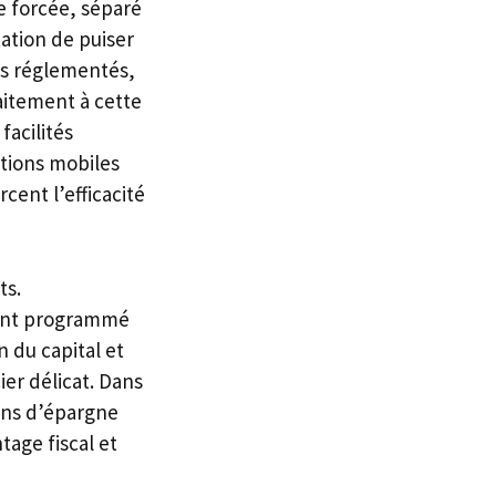
e forcée, séparé
tation de puiser
ets réglementés,
aitement à cette
facilités
ations mobiles
cent l’efficacité
ts.
ent programmé
n du capital et
er délicat. Dans
lans d’épargne
age fiscal et