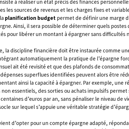
nsiste à réaliser un état précis des finances personnel
tes les sources de revenus et les charges fixes et variabl
la
planification budget
permet de définir une marge
argne. Ainsi, il sera possible de déterminer quels poste
és pour libérer un montant à épargner sans difficultés 
, la discipline financière doit être instaurée comme un
ntégrant automatiquement la pratique de l’épargne for
suel ait été revisité et que des plafonds de consommati
 dépenses superflues identifiées peuvent alors être rédu
ntant ainsi la capacité à épargner. Par exemple, une r
on essentiels, des sorties ou achats impulsifs permet
 centaines d’euros par an, sans pénaliser le niveau de v
socle sur lequel s’appuie une véritable stratégie d’épa
convient d’opter pour un compte épargne adapté, réponda