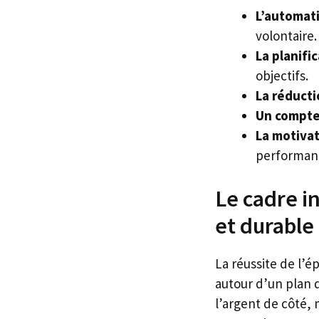
L’automati
volontaire.
La planifi
objectifs.
La réduct
Un compte
La motiva
performan
Le cadre i
et durable
La réussite de l’
autour d’un plan d
l’argent de côté, 