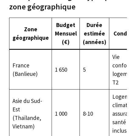
zone géographique
Budget
Durée
Zone
Mensuel
estimée
Conditi
géographique
(€)
(années)
Vie
France
confortab
1 650
5
(Banlieue)
logemen
T2
Logemen
Asie du Sud-
climatisé,
Est
1 000
8-10
assuranc
(Thaïlande,
santé
Vietnam)
incluse