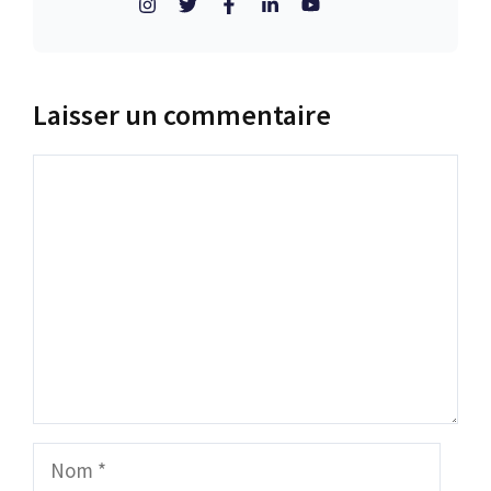
Laisser un commentaire
Commentaire
Nom