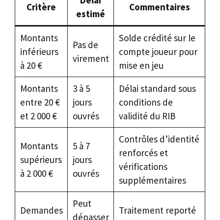
Critère
Commentaires
estimé
Montants
Solde crédité sur le
Pas de
inférieurs
compte joueur pour
virement
à 20 €
mise en jeu
Montants
3 à 5
Délai standard sous
entre 20 €
jours
conditions de
et 2 000 €
ouvrés
validité du RIB
Contrôles d’identité
Montants
5 à 7
renforcés et
supérieurs
jours
vérifications
à 2 000 €
ouvrés
supplémentaires
Peut
Demandes
Traitement reporté
dépasser