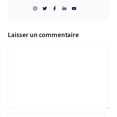
Laisser un commentaire
Commentaire
Nom