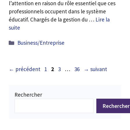
l’attention en raison du rôle essentiel que ces
professionnels occupent dans le système
éducatif. Chargés de la gestion du …
Lire la
suite
Catégories
Business/Entreprise
Page
Page
Page
Page
←
précédent
1
2
3
…
36
→
suivant
Rechercher
Rechercher