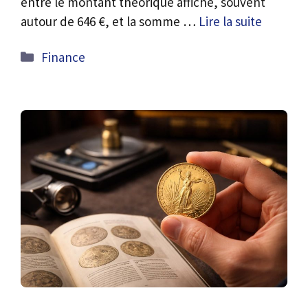
entre le montant théorique affiché, souvent
autour de 646 €, et la somme …
Lire la suite
Catégories
Finance